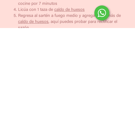
cocine por 7 minutos
Licúa con 1 taza de
caldo de huesos
Regresa al sartén a fuego medio y agrega 1 taza más de
caldo de huesos
, aquí puedes probar para rectificar el
sazón
Tuesta una rebanada de tu hogaza favorita para acompañar,
a nosotros nos encanta con
la hogaza de semillas
Disfruta!
Términos y condiciones
Aviso de privacidad
Contacto