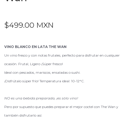
$499.00 MXN
VINO BLANCO EN LATA THE WAN
Un vino fresco y con notas frutales, perfecto para disfrutar en cualquier
ocasión. Frutal, Ligero ¡Súper fresco!
Ideal con pescados, mariscos, ensaladas o sushi.
¡Disfrútalo súper frío! Temperatura ideal: 10-12°C.
NO es una bebida preparada, ¡es sólo vino!
Pero por supuesto que puedes preparar el mejor coctel con The Wan y
también disfrutarlo así.