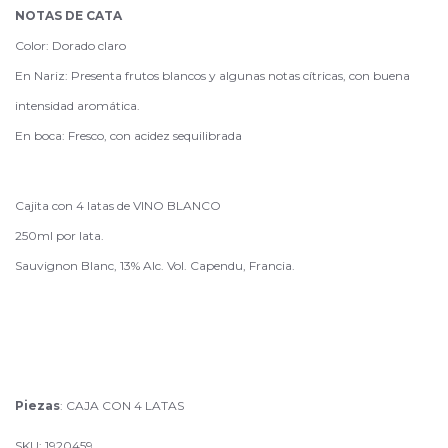
NOTAS DE CATA
Color: Dorado claro
En Nariz: Presenta frutos blancos y algunas notas cítricas, con buena
intensidad aromática.
En boca: Fresco, con acidez sequilibrada
Cajita con 4 latas de VINO BLANCO
250ml por lata.
Sauvignon Blanc, 13% Alc. Vol. Capendu, Francia.
Piezas
: CAJA CON 4 LATAS
SKU: 1920459