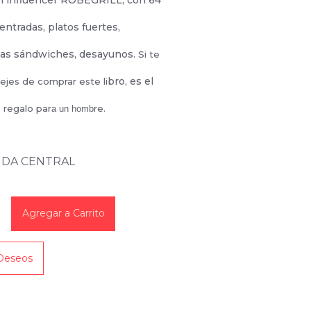
el influencer ROBEGRILL, con 64
entradas, platos fuertes,
as sándwiches, desayunos.
Si te
bro, es el
ejes de comprar este li
 regalo par
re.
a un homb
ENDA CENTRAL
Agregar a Carrito
 Deseos