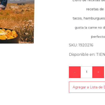
Libro de recetas d
recetas de 
tacos, hamburgues
gusta la carne no d
p
erfecto
SKU: 1920216
Disponible en: TI
-
+
Agregar a Lista de