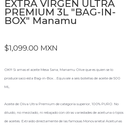
EXTRA VIRGEN ULTRA
PREMIUM 3L ″BAG-IN-
BOX″ Manamu
$1,099.00 MXN
OK!!! Si amas el aceite Mesa Sana, Manamu Olive que es quien se lo
produce saco esta Bag-in-Box....Equivale a seis botellas de aceite de 500
ML.
Aceite de Oliva Ultra Premium de categoría superior, 100% PURO. No
diluido, no mezclado, ni rebajado con otras variedades de aceituna o tipos
de aceites. Extraído directamente de las famosas Monovarietal Aceitunas