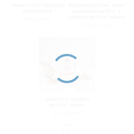
CRUNCH OAT-RAGEOUS
EDICIÓN ESPECIAL ROSH
CHOCOLATE
HASHANA JULIETA´S
CRUNCH NUTS N´ SEEDS
$350.00 MXN
$400.00 MXN
JULIETA´S CRUNCH
NUTS N´ SEEDS
$350.00 MXN
3 Items
1
de
1