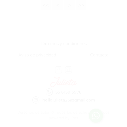
<<
<
>
>>
Términos y condiciones
Aviso de privacidad
Contacto
55 6159 3978
hellojulieta23@gmail.com
Derechos de autor © Todos los derechos reservados
powered by iPos