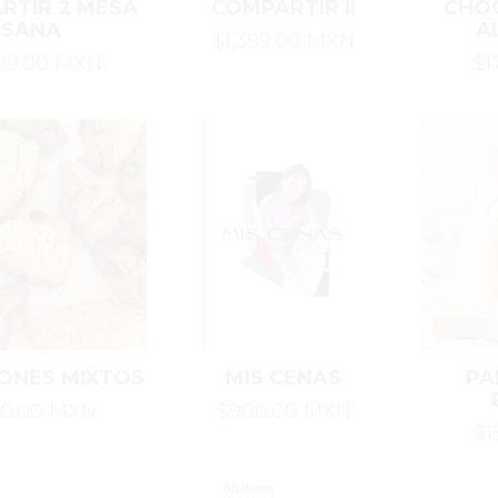
RTIR 2 MESA
COMPARTIR II
CHO
SANA
A
$1,399.00 MXN
399.00 MXN
$1
CONES MIXTOS
MIS CENAS
PA
20.00 MXN
$900.00 MXN
$1
88 Items