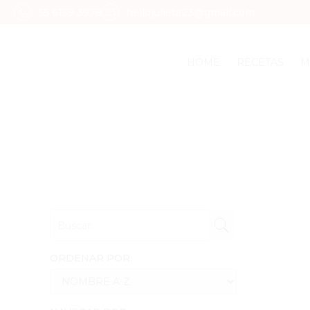
55 6159 3978
hellojulieta23@gmail.com
HOME
RECETAS
M
ORDENAR POR: